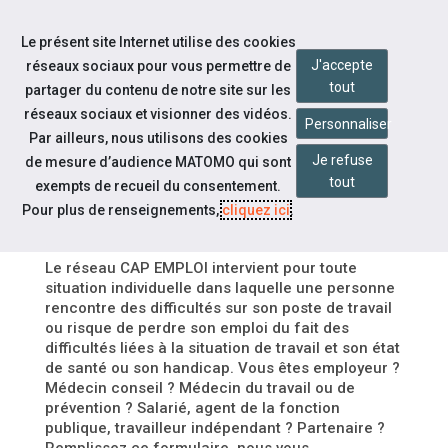
Accéder à notre page Youtube
Accéder à notre page Linkedin
Aller à la navigation
Le présent site Internet utilise des cookies
Aller au contenu
J'accepte
réseaux sociaux pour vous permettre de
tout
partager du contenu de notre site sur les
réseaux sociaux et visionner des vidéos.
Personnaliser
Par ailleurs, nous utilisons des cookies
DÉPÔT D'UN NOUVEAU
Je refuse
de mesure d’audience MATOMO qui sont
FORMULAIRE SIGNALEMENT
tout
exempts de recueil du consentement.
MAINTIEN
Pour plus de renseignements,
cliquez ici
.
Le réseau CAP EMPLOI intervient pour toute
situation individuelle dans laquelle une personne
rencontre des difficultés sur son poste de travail
ou risque de perdre son emploi du fait des
difficultés liées à la situation de travail et son état
de santé ou son handicap. Vous êtes employeur ?
Médecin conseil ? Médecin du travail ou de
prévention ? Salarié, agent de la fonction
publique, travailleur indépendant ? Partenaire ?