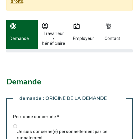
droits
.
Utilisez les flèches gauche et droite pour naviguer entre les étapes.
track_changes
account_circle
badge
fingerprint
Travailleur
Demande
/
Employeur
Contact
bénéficiaire
Demande
demande :
ORIGINE DE LA DEMANDE
Personne concernée
*
Je suis concerné(e) personnellement par ce
signalement