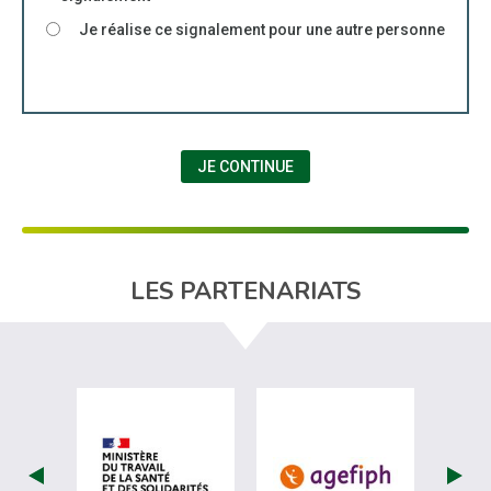
Je réalise ce signalement pour une autre personne
JE CONTINUE
LES PARTENARIATS
visiter les site de Ministère du travail (
visiter les si